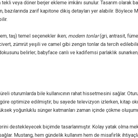
 tekli veya döner berjer ekleme imkânı sunulur. Tasarım olarak b
n, bazılarında zarif kapitone dikiş detayları yer alabilir. Böylec
lir.
rem, taş) temel seçenekler iken;
modern tonlar
(gri, antrasit, fü
civert, zümrüt yeşili ve camel gibi zengin tonlar da tercih edilebi
dokusunu belirler; babyface canlı ve kadifemsi parlaklık sunarke
eli oturumlarda bile kullanıcının rahat hissetmesini sağlar. Oturu
göre optimize edilmiştir; bu sayede televizyon izlerken, kitap o
üksek yoğunluklu sünger katmanları zaman içinde çökme oluşumu
rilerini destekleyecek biçimde tasarlanmıştır. Kolay yatak olma m
sağlar. Mustang, hem gündelik kullanım hem de misafirlik ihtiyaçl