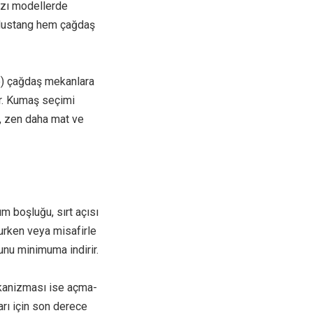
azı modellerde
e Mustang hem çağdaş
me) çağdaş mekanlara
lir. Kumaş seçimi
n, zen daha mat ve
m boşluğu, sırt açısı
kurken veya misafirle
nu minimuma indirir.
ekanizması ise açma-
arı için son derece