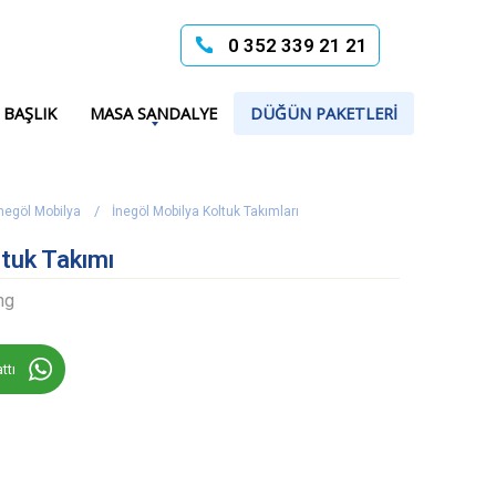
0 352 339 21 21
 BAŞLIK
MASA SANDALYE
DÜĞÜN PAKETLERI
negöl Mobilya
İnegöl Mobilya Koltuk Takımları
tuk Takımı
ng
ttı