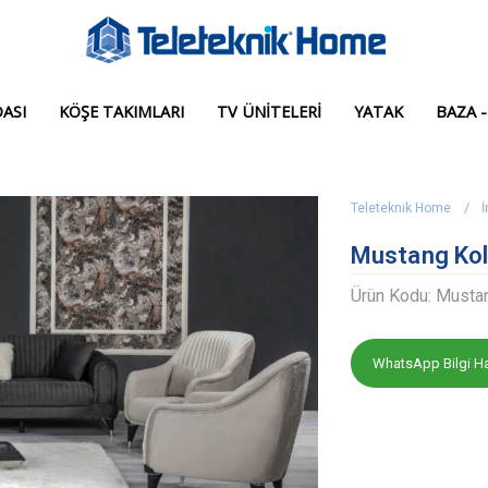
ASI
KÖŞE TAKIMLARI
TV ÜNITELERI
YATAK
BAZA -
Teleteknik Home
İ
Mustang Kol
Ürün Kodu: Musta
WhatsApp Bilgi Ha