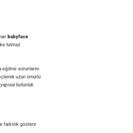
unan
babyface
leke tutmaz
 eğilme sorunlarını
çilerek uzun ömürlü
 yapısal bütünlük
farklılık gösterir.