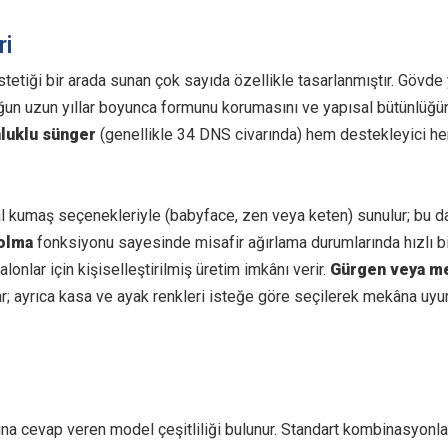
ri
stetiği bir arada sunan çok sayıda özellikle tasarlanmıştır. Gövde
uğun uzun yıllar boyunca formunu korumasını ve yapısal bütünlüğün
luklu sünger
(genellikle 34 DNS civarında) hem destekleyici h
ithal kumaş seçenekleriyle (babyface, zen veya keten) sunulur; bu 
 olma
fonksiyonu sayesinde misafir ağırlama durumlarında hızlı b
alonlar için kişiselleştirilmiş üretim imkânı verir.
Gürgen veya me
ar; ayrıca kasa ve ayak renkleri isteğe göre seçilerek mekâna uy
na cevap veren model çeşitliliği bulunur. Standart kombinasyonla