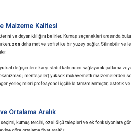
e Malzeme Kalitesi
erini ve dayanıklılığını belirler. Kumaş seçenekleri arasında bul
rırken;
zen
daha mat ve sofistike bir yüzey sağlar. Silinebilir ve 
lar.
yutsal değişimlere karşı stabil kalmasını sağlayarak çatlama veya
mekanizması, menteşeler) yüksek mukavemetli malzemelerden se
ünger yerleşimleri profesyonel işçilikle tamamlanmıştır; estetik ve
 ve Ortalama Aralık
çimi, kumaş tercihi, özel ölçü talepleri ve ek fonksiyonlara göre 
yine göre ortalama fiyat aralığı: