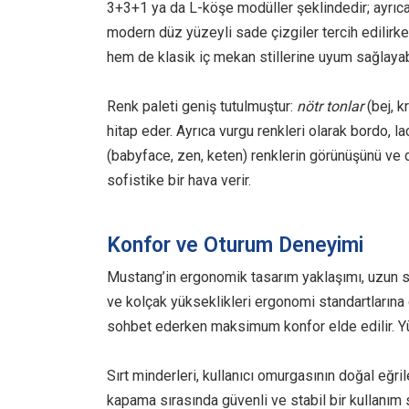
3+3+1 ya da L-köşe modüller şeklindedir; ayrıca
modern düz yüzeyli sade çizgiler tercih edilirke
hem de klasik iç mekan stillerine uyum sağlayabi
Renk paleti geniş tutulmuştur:
nötr tonlar
(bej, k
hitap eder. Ayrıca vurgu renkleri olarak bordo, la
(babyface, zen, keten) renklerin görünüşünü ve 
sofistike bir hava verir.
Konfor ve Oturum Deneyimi
Mustang’in ergonomik tasarım yaklaşımı, uzun sür
ve kolçak yükseklikleri ergonomi standartlarına 
sohbet ederken maksimum konfor elde edilir. Y
Sırt minderleri, kullanıcı omurgasının doğal eğ
kapama sırasında güvenli ve stabil bir kullanım 