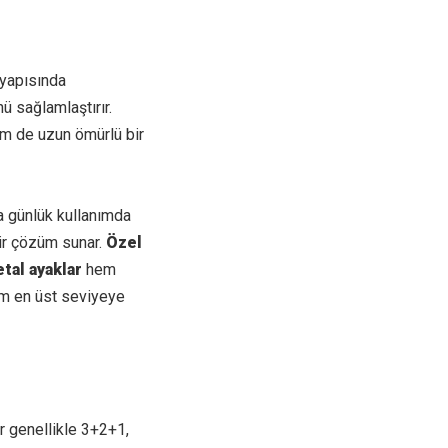
 yapısında
ü sağlamlaştırır.
em de uzun ömürlü bir
da günlük kullanımda
ir çözüm sunar.
Özel
tal ayaklar
hem
um en üst seviyeye
r genellikle 3+2+1,