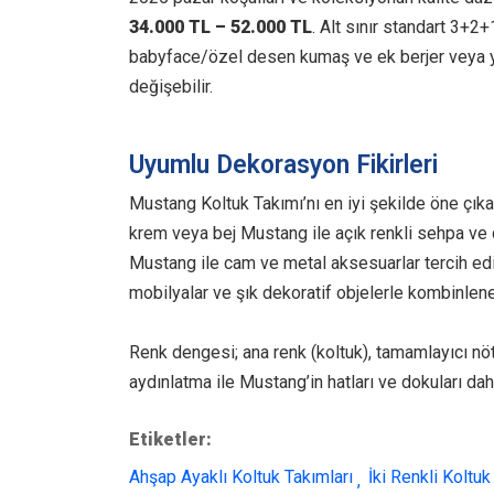
34.000 TL – 52.000 TL
. Alt sınır standart 3+2
babyface/özel desen kumaş ve ek berjer veya 
değişebilir.
Uyumlu Dekorasyon Fikirleri
Mustang Koltuk Takımı’nı en iyi şekilde öne çık
krem veya bej Mustang ile açık renkli sehpa ve do
Mustang ile cam ve metal aksesuarlar tercih edi
mobilyalar ve şık dekoratif objelerle kombinleneb
Renk dengesi; ana renk (koltuk), tamamlayıcı nötr 
aydınlatma ile Mustang’in hatları ve dokuları daha
Etiketler:
Ahşap Ayaklı Koltuk Takımları
İki Renkli Koltuk