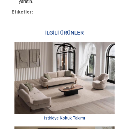
yaratın.
Etiketler:
İLGİLİ ÜRÜNLER
İstiridye Koltuk Takımı