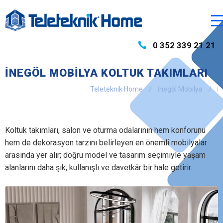
0 352 339 21 21
İNEGÖL MOBILYA KOLTUK TAKIMLARI
Teleteknik Home
İnegöl Mobilya
İ
Koltuk takımları, salon ve oturma odalarının hem konforunu
hem de dekorasyon tarzını belirleyen en önemli mobilyalar
arasında yer alır; doğru model ve tasarım seçimiyle yaşam
alanlarını daha şık, kullanışlı ve davetkâr bir hale getirir.