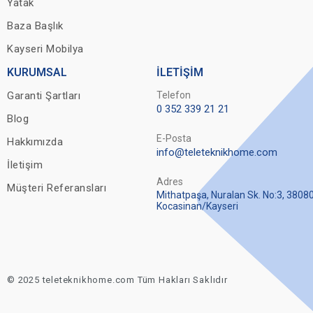
Yatak
Baza Başlık
Kayseri Mobilya
KURUMSAL
İLETİŞİM
Garanti Şartları
Telefon
0 352 339 21 21
Blog
E-Posta
Hakkımızda
info@teleteknikhome.com
İletişim
Adres
Müşteri Referansları
Mithatpaşa, Nuralan Sk. No:3, 3808
Kocasinan/Kayseri
© 2025 teleteknikhome.com Tüm Hakları Saklıdır