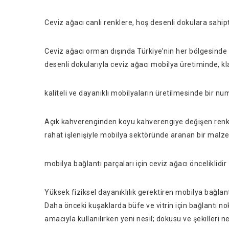
Ceviz ağacı canlı renklere, hoş desenli dokulara sahipt
Ceviz ağacı orman dışında Türkiye’nin her bölgesinde y
desenli dokularıyla ceviz ağacı mobilya üretiminde, kl
kaliteli ve dayanıklı mobilyaların üretilmesinde bir nu
Açık kahverenginden koyu kahverengiye değişen renkler
rahat işlenişiyle mobilya sektöründe aranan bir malz
mobilya bağlantı parçaları için ceviz ağacı önceliklidir
Yüksek fiziksel dayanıklılık gerektiren mobilya bağlantı
Daha önceki kuşaklarda büfe ve vitrin için bağlantı n
amacıyla kullanılırken yeni nesil; dokusu ve şekilleri 