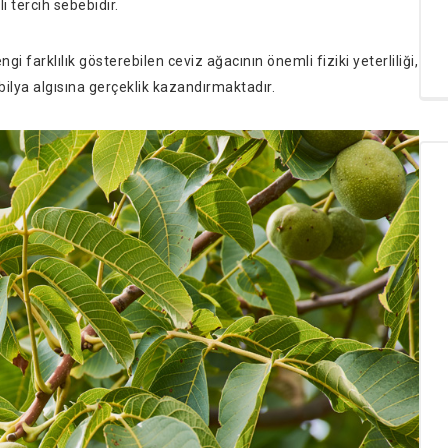
i tercih sebebidir.
 farklılık gösterebilen ceviz ağacının önemli fiziki yeterliliği,
bilya algısına gerçeklik kazandırmaktadır.