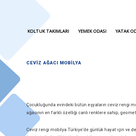
KOLTUK TAKIMLARI
YEMEK ODASI
YATAK OD
CEVIZ AĞACI MOBILYA
Çocukluğunda evindeki bütün eşyaların ceviz rengi mob
ağacının en farklı özelliği canlı renklere sahip, geome
Ceviz rengi mobilya Türkiye’de günlük hayat için ve d