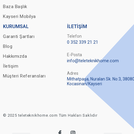
Baza Başlık
Kayseri Mobilya
KURUMSAL
İLETİŞİM
Garanti Şartları
Telefon
0 352 339 21 21
Blog
E-Posta
Hakkımızda
info@teleteknikhome.com
İletişim
Adres
Müşteri Referansları
Mithatpaşa, Nuralan Sk. No:3, 3808
Kocasinan/Kayseri
© 2025 teleteknikhome.com Tüm Hakları Saklıdır