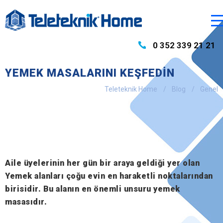
0 352 339 21 21
YEMEK MASALARINI KEŞFEDIN
Teleteknik Home
Blog
Genel
Aile üyelerinin her gün bir araya geldiği yer olan
Yemek alanları çoğu evin en haraketli noktalarından
birisidir. Bu alanın en önemli unsuru yemek
masasıdır.