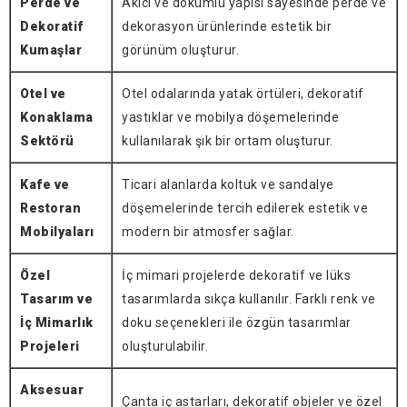
Perde ve
Akıcı ve dökümlü yapısı sayesinde perde ve
Dekoratif
dekorasyon ürünlerinde estetik bir
Kumaşlar
görünüm oluşturur.
Otel ve
Otel odalarında yatak örtüleri, dekoratif
Konaklama
yastıklar ve mobilya döşemelerinde
Sektörü
kullanılarak şık bir ortam oluşturur.
Kafe ve
Ticari alanlarda koltuk ve sandalye
Restoran
döşemelerinde tercih edilerek estetik ve
Mobilyaları
modern bir atmosfer sağlar.
Özel
İç mimari projelerde dekoratif ve lüks
Tasarım ve
tasarımlarda sıkça kullanılır. Farklı renk ve
İç Mimarlık
doku seçenekleri ile özgün tasarımlar
Projeleri
oluşturulabilir.
Aksesuar
Çanta iç astarları, dekoratif objeler ve özel