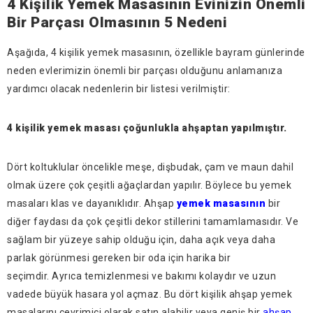
4 Kişilik Yemek Masasının Evinizin Önemli
Bir Parçası Olmasının 5 Nedeni
Aşağıda, 4 kişilik yemek masasının, özellikle bayram günlerinde
neden evlerimizin önemli bir parçası olduğunu anlamanıza
yardımcı olacak nedenlerin bir listesi verilmiştir:
4 kişilik yemek masası çoğunlukla ahşaptan yapılmıştır.
Dört koltuklular öncelikle meşe, dişbudak, çam ve maun dahil
olmak üzere çok çeşitli ağaçlardan yapılır. Böylece bu yemek
masaları klas ve dayanıklıdır. Ahşap
yemek masasının
bir
diğer faydası da çok çeşitli dekor stillerini tamamlamasıdır. Ve
sağlam bir yüzeye sahip olduğu için, daha açık veya daha
parlak görünmesi gereken bir oda için harika bir
seçimdir. Ayrıca temizlenmesi ve bakımı kolaydır ve uzun
vadede büyük hasara yol açmaz. Bu dört kişilik ahşap yemek
masalarını çevrimiçi olarak satın alabilir veya geniş bir
ahşap