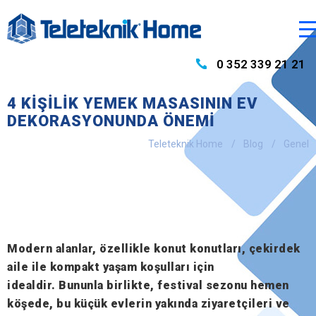
0 352 339 21 21
4 KIŞILIK YEMEK MASASININ EV
DEKORASYONUNDA ÖNEMI
Teleteknik Home
Blog
Genel
Modern alanlar, özellikle konut konutları, çekirdek
aile ile kompakt yaşam koşulları için
idealdir. Bununla birlikte, festival sezonu hemen
köşede, bu küçük evlerin yakında ziyaretçileri ve