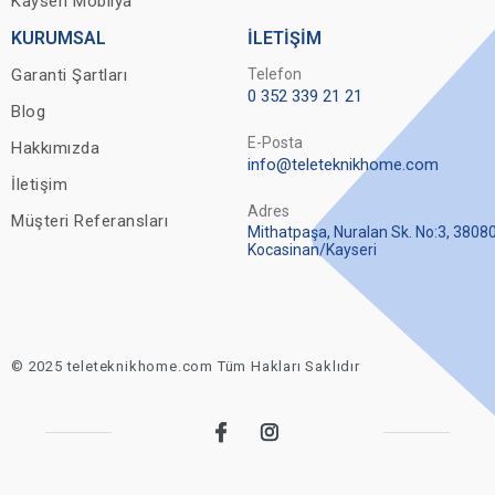
Kayseri Mobilya
KURUMSAL
İLETİŞİM
Garanti Şartları
Telefon
0 352 339 21 21
Blog
E-Posta
Hakkımızda
info@teleteknikhome.com
İletişim
Adres
Müşteri Referansları
Mithatpaşa, Nuralan Sk. No:3, 3808
Kocasinan/Kayseri
© 2025 teleteknikhome.com Tüm Hakları Saklıdır