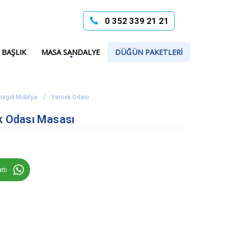
0 352 339 21 21
 BAŞLIK
MASA SANDALYE
DÜĞÜN PAKETLERI
negöl Mobilya
Yemek Odası
 Odası Masası
ttı