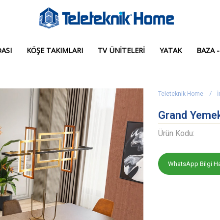
ASI
KÖŞE TAKIMLARI
TV ÜNITELERI
YATAK
BAZA -
Teleteknik Home
İ
Grand Yemek
Ürün Kodu:
WhatsApp Bilgi Ha