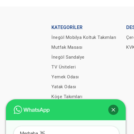
KATEGORİLER
DE
İnegöl Mobilya Koltuk Takımları
Çer
Mutfak Masası
KVK
İnegöl Sandalye
TV Üniteleri
Yemek Odası
Yatak Odası
Köşe Takımları
Düğün Paketleri
Yatak
Baza Başlık
Merhaba, 👋