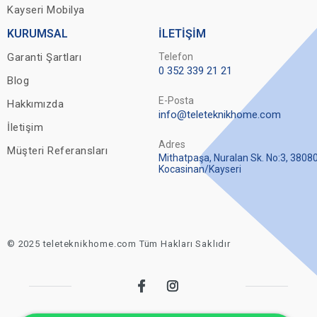
Kayseri Mobilya
KURUMSAL
İLETİŞİM
Garanti Şartları
Telefon
0 352 339 21 21
Blog
E-Posta
Hakkımızda
info@teleteknikhome.com
İletişim
Adres
Müşteri Referansları
Mithatpaşa, Nuralan Sk. No:3, 3808
Kocasinan/Kayseri
© 2025 teleteknikhome.com Tüm Hakları Saklıdır